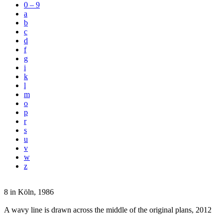
0 – 9
a
b
c
d
f
g
i
k
l
m
o
p
r
s
u
v
w
z
8 in Köln
, 1986
A wavy line is drawn across the middle of the original plans
, 2012