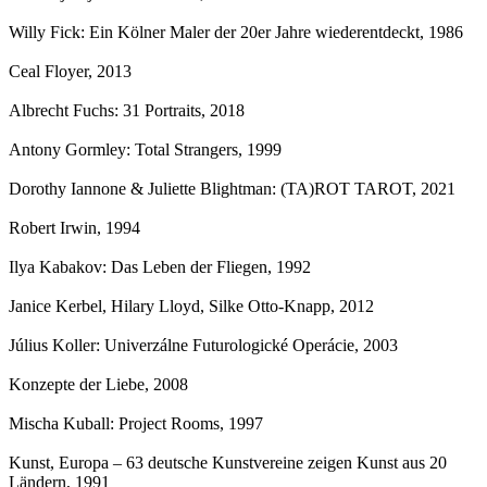
Willy Fick: Ein Kölner Maler der 20er Jahre wiederentdeckt
, 1986
Ceal Floyer
, 2013
Albrecht Fuchs: 31 Portraits
, 2018
Antony Gormley: Total Strangers
, 1999
Dorothy Iannone & Juliette Blightman: (TA)ROT TAROT
, 2021
Robert Irwin
, 1994
Ilya Kabakov: Das Leben der Fliegen
, 1992
Janice Kerbel, Hilary Lloyd, Silke Otto-Knapp
, 2012
Július Koller: Univerzálne Futurologické Operácie
, 2003
Konzepte der Liebe
, 2008
Mischa Kuball: Project Rooms
, 1997
Kunst, Europa – 63 deutsche Kunstvereine zeigen Kunst aus 20
Ländern
, 1991