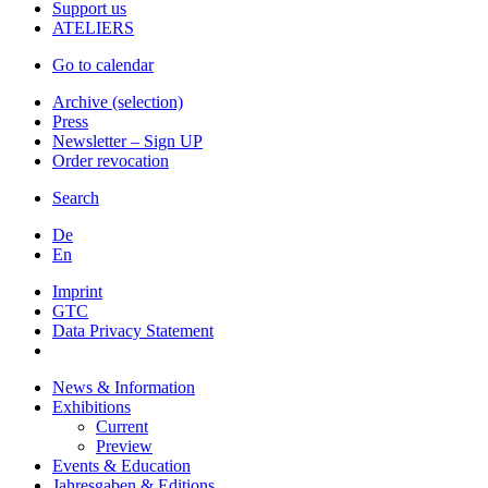
Support us
ATELIERS
Go to calendar
Archive (selection)
Press
Newsletter – Sign UP
Order revocation
Search
De
En
Imprint
GTC
Data Privacy Statement
News & Information
Exhibitions
Current
Preview
Events & Education
Jahresgaben & Editions