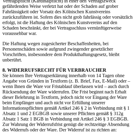
Vertragspflicht (Kardinalpflicht) in einer den Vertragszweck
gefährdenden Weise verletzt hat oder der Schaden auf grober
Fahrlässigkeit oder Vorsatz des Kölnischen Kunstvereins
zurückzuführen ist. Sofern dies nicht grob fahrlässig oder vorsätzlich
erfolgt, ist die Haftung des Kölnischen Kunstvereins auf den
Schaden beschränkt, der bei Vertragsschluss vernünftigerweise
voraussehbar war.
Die Haftung wegen zugesicherter Beschaffenheiten, bei
Personenschäden sowie aufgrund zwingender gesetzlicher
Vorschriften, insbesondere dem Produkthaftungsgesetz, bleibt
unberührt.
8. WIDERRUFSRECHT FÜR VERBRAUCHER
Sie können Ihre Vertragserklärung innerhalb von 14 Tagen ohne
Angabe von Gründen in Textform (z. B. Brief, Fax, E-Mail) oder –
wenn Ihnen die Ware vor Fristablauf überlassen wird – auch durch
Rücksendung der Ware widerrufen. Die Frist beginnt nach Erhalt
dieser Belehrung in Textform, jedoch nicht vor Eingang der Ware
beim Empfänger und auch nicht vor Erfüllung unserer
Informationspflichten gemäß Artikel 246 § 2 in Verbindung mit § 1
Absatz 1 und 2 EGBGB sowie unserer Pflichten gemäß § 312g
Absatz 1 Satz 1 BGB in Verbindung mit Artikel 246 § 3 EGBGB.
Zur Wahrung der Widerrufsfrist genügt die rechtzeitige Absendung
des Widerrufs oder der Ware. Der Widerruf ist zu richten an: