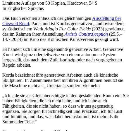
Limitierte Auflage von 50 Kopien, Hardcover, 54 S.
In Englischer Sprache.
Das Buch erschien anlässlich der gleichnamigen
Ausstellung bei
Goswell Road
, Paris, und ist Kordas generativem, audiovisuellem,
synästhetischem Werk
Adagio For Color Fields
(2023) gewidmet,
das im Rahmen ihrer Ausstellung
Artist’s Con(tra)ception
(25.5.–
14.7.2024) im Kino des Kölnischen Kunstvereins gezeigt wird.
Es handelt sich um eine sogenannte generative Arbeit. Generative
Kunst wird ganz oder teilweise von einem autonomen System
hergestellt, das nach dem Zufallsprinzip oder nach vorgegebenen
Regeln arbeitet.
Korda bezeichnet ihre generativen Arbeiten auch als kinetische
Skulpturen. In Zusammenarbeit mit ihren Algorithmen benutzt sie
die Maschine nicht als „Untertan“, sondern vielmehr:
„Ich lade sie als Gleichberechtigte in den gestaltenden Raum ein. Sie
haben Fähigkeiten, die ich nicht habe, und ich habe auch
Fähigkeiten, die sie nicht haben, so dass wir uns gegenseitig
ergänzen. Sie sorgen für Schnelligkeit und Präzision, ich für Lust
und Intuition, und das, was dabei herauskommt, ist mehr als die
Summe der Teile.“