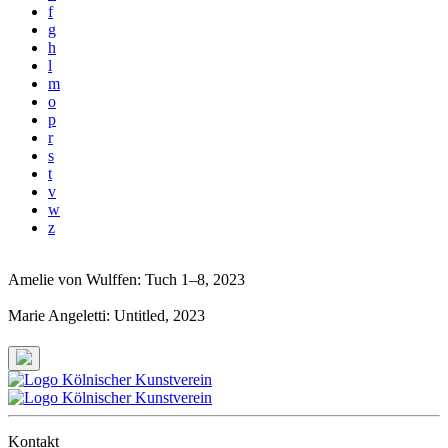
f
g
h
l
m
o
p
r
s
t
v
w
z
Amelie von Wulffen: Tuch 1–8
, 2023
Marie Angeletti: Untitled
, 2023
Kontakt