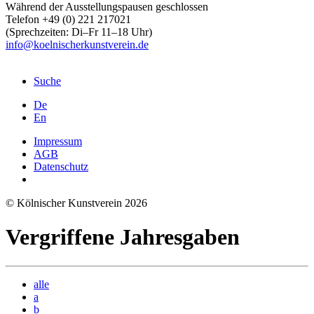
Während der Ausstellungspausen geschlossen
Telefon +49 (0) 221 217021
(Sprechzeiten: Di–Fr 11–18 Uhr)
info@koelnischerkunstverein.de
Suche
De
En
Impressum
AGB
Datenschutz
© Kölnischer Kunstverein 2026
Vergriffene Jahresgaben
alle
a
b