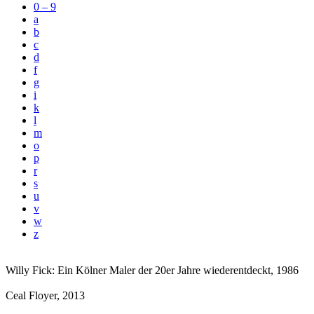
0 – 9
a
b
c
d
f
g
i
k
l
m
o
p
r
s
u
v
w
z
Willy Fick: Ein Kölner Maler der 20er Jahre wiederentdeckt
, 1986
Ceal Floyer
, 2013