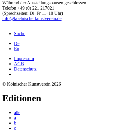
Während der Ausstellungspausen geschlossen
Telefon +49 (0) 221 217021
(Sprechzeiten: Di–Fr 11–18 Uhr)
info@koelnischerkunstverein.de
Suche
De
En
Impressum
AGB
Datenschutz
© Kölnischer Kunstverein 2026
Editionen
alle
a
b
c