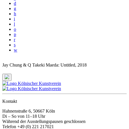
d
g
h
i
l
o
p
r
s
w
Jay Chung & Q Takeki Maeda: Untitled
, 2018
Kontakt
Hahnenstraße 6, 50667 Köln
Di – So von 11–18 Uhr
Während der Ausstellungspausen geschlossen
Telefon +49 (0) 221 217021