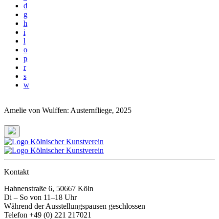
d
g
h
i
l
o
p
r
s
w
Amelie von Wulffen: Austernfliege
, 2025
Kontakt
Hahnenstraße 6, 50667 Köln
Di – So von 11–18 Uhr
Während der Ausstellungspausen geschlossen
Telefon +49 (0) 221 217021