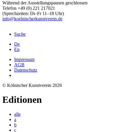
Während der Ausstellungspausen geschlossen
Telefon +49 (0) 221 217021
(Sprechzeiten: Di–Fr 11–18 Uhr)
info@koelnischerkunstverein.de
Suche
De
En
Impressum
AGB
Datenschutz
© Kölnischer Kunstverein 2026
Editionen
alle
a
b
c