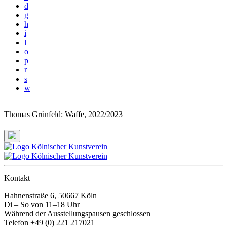
d
g
h
i
l
o
p
r
s
w
Thomas Grünfeld: Waffe
, 2022/2023
Kontakt
Hahnenstraße 6, 50667 Köln
Di – So von 11–18 Uhr
Während der Ausstellungspausen geschlossen
Telefon +49 (0) 221 217021