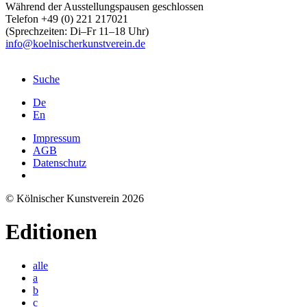
Während der Ausstellungspausen geschlossen
Telefon +49 (0) 221 217021
(Sprechzeiten: Di–Fr 11–18 Uhr)
info@koelnischerkunstverein.de
Suche
De
En
Impressum
AGB
Datenschutz
© Kölnischer Kunstverein 2026
Editionen
alle
a
b
c