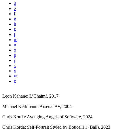
d
e
f
g
h
k
l
m
n
o
p
r
s
v
w
z
Leon Kahane: L’Chaim!
, 2017
Michael Kerkmann: Arsenal AV
, 2004
Chris Korda: Avenging Angels of Software
, 2024
Chris Korda: Self-Portrait Styled by Boticelli 1 (Ball)
, 2023