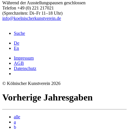
Während der Ausstellungspausen geschlossen
Telefon +49 (0) 221 217021
(Sprechzeiten: Di–Fr 11–18 Uhr)
info@koelnischerkunstverein.de
Suche
De
En
Impressum
AGB
Datenschutz
© Kölnischer Kunstverein 2026
Vorherige Jahresgaben
alle
a
b