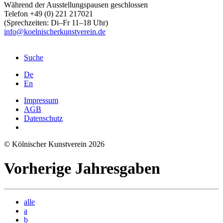
Während der Ausstellungspausen geschlossen
Telefon +49 (0) 221 217021
(Sprechzeiten: Di–Fr 11–18 Uhr)
info@koelnischerkunstverein.de
Suche
De
En
Impressum
AGB
Datenschutz
© Kölnischer Kunstverein 2026
Vorherige Jahresgaben
alle
a
b